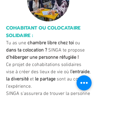
COHABITANT OU COLOCATAIRE
SOLIDAIRE :
​Tu as une
chambre libre chez toi
ou
dans ta colocation ?
SINGA te propose
d'héberger une personne réfugiée !
Ce projet de cohabitations solidaires
vise à créer des lieux de vie où
l’entraide
,
la diversité
et
le partage
sont au cœur de
l’expérience.
SINGA s'assurera de trouver la personne
qui correspond à l'ambiance et aux
intérêts de votre colocation, pour une
cohabitation harmonieuse.
Cela permettra à la personne que tu
héberges de gagner en autonomie et de